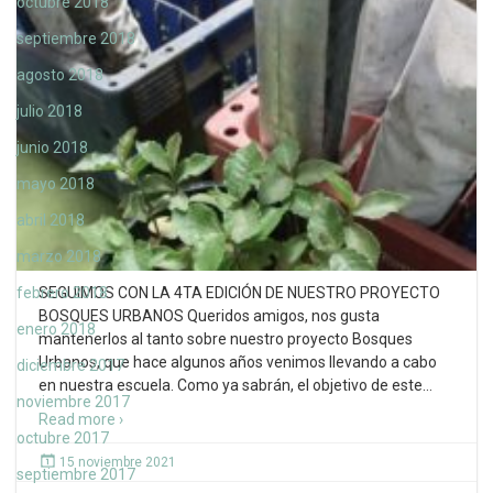
octubre 2018
septiembre 2018
agosto 2018
julio 2018
junio 2018
mayo 2018
abril 2018
marzo 2018
febrero 2018
SEGUIMOS CON LA 4TA EDICIÓN DE NUESTRO PROYECTO
BOSQUES URBANOS Queridos amigos, nos gusta
enero 2018
mantenerlos al tanto sobre nuestro proyecto Bosques
Urbanos, que hace algunos años venimos llevando a cabo
diciembre 2017
en nuestra escuela. Como ya sabrán, el objetivo de este
…
noviembre 2017
Read more ›
octubre 2017
15 noviembre 2021
septiembre 2017