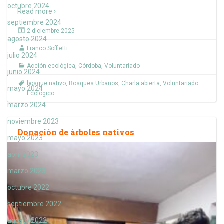
octubre 2024
Read more ›
septiembre 2024
2 diciembre 2025
agosto 2024
Franco Soffietti
julio 2024
Acción ecológica
,
Córdoba
,
Voluntariado
junio 2024
bosque nativo
,
Bosques Urbanos
,
Charla abierta
,
Voluntariado
mayo 2024
Ecológico
marzo 2024
noviembre 2023
Donación de árboles nativos
mayo 2023
abril 2023
marzo 2023
octubre 2022
septiembre 2022
agosto 2022