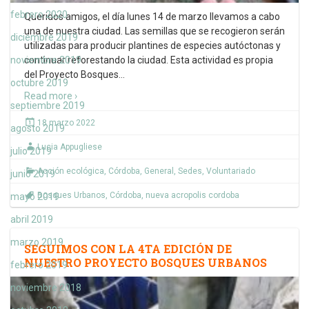
febrero 2020
Queridos amigos, el día lunes 14 de marzo llevamos a cabo
una de nuestra ciudad. Las semillas que se recogieron serán
diciembre 2019
utilizadas para producir plantines de especies autóctonas y
noviembre 2019
continuar reforestando la ciudad. Esta actividad es propia
del Proyecto Bosques
…
octubre 2019
Read more ›
septiembre 2019
18 marzo 2022
agosto 2019
Lucia Appugliese
julio 2019
Acción ecológica
,
Córdoba
,
General
,
Sedes
,
Voluntariado
junio 2019
Bosques Urbanos
,
Córdoba
,
nueva acropolis cordoba
mayo 2019
abril 2019
marzo 2019
SEGUIMOS CON LA 4TA EDICIÓN DE
NUESTRO PROYECTO BOSQUES URBANOS
febrero 2019
noviembre 2018