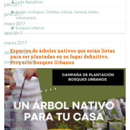
Lucia Appugliese
julio 2017
Acción ecológica
,
Córdoba
,
Cultura
,
General
,
Sedes
,
junio 2017
Voluntariado
mayo 2017
Bosques Urbanos
abril 2017
marzo 2017
Especies de árboles nativos que están listas
diciembre 2016
para ser plantadas en su lugar definitivo.
Proyecto Bosques Urbanos
noviembre 2016
octubre 2016
septiembre 2016
agosto 2016
julio 2016
junio 2016
mayo 2016
diciembre 2015