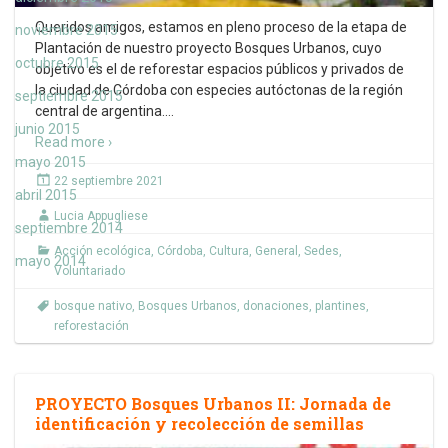
Queridos amigos, estamos en pleno proceso de la etapa de
noviembre 2015
Plantación de nuestro proyecto Bosques Urbanos, cuyo
octubre 2015
objetivo es el de reforestar espacios públicos y privados de
la ciudad de Córdoba con especies autóctonas de la región
septiembre 2015
central de argentina.
…
junio 2015
Read more ›
mayo 2015
22 septiembre 2021
abril 2015
Lucia Appugliese
septiembre 2014
Acción ecológica
,
Córdoba
,
Cultura
,
General
,
Sedes
,
mayo 2014
Voluntariado
bosque nativo
,
Bosques Urbanos
,
donaciones
,
plantines
,
reforestación
PROYECTO Bosques Urbanos II: Jornada de
identificación y recolección de semillas