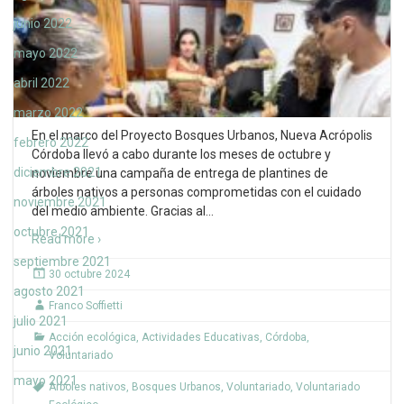
junio 2022
mayo 2022
abril 2022
marzo 2022
En el marco del Proyecto Bosques Urbanos, Nueva Acrópolis
febrero 2022
Córdoba llevó a cabo durante los meses de octubre y
diciembre 2021
noviembre una campaña de entrega de plantines de
árboles nativos a personas comprometidas con el cuidado
noviembre 2021
del medio ambiente. Gracias al
…
octubre 2021
Read more ›
septiembre 2021
30 octubre 2024
agosto 2021
Franco Soffietti
julio 2021
Acción ecológica
,
Actividades Educativas
,
Córdoba
,
junio 2021
Voluntariado
mayo 2021
Arboles nativos
,
Bosques Urbanos
,
Voluntariado
,
Voluntariado