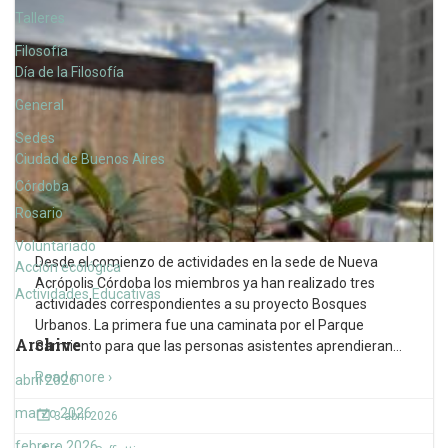
Talleres
Filosofía
Día de la Filosofía
General
Sedes
Ciudad de Buenos Aires
Córdoba
Rosario
Voluntariado
Desde el comienzo de actividades en la sede de Nueva
Acción ecológica
Acrópolis Córdoba los miembros ya han realizado tres
Actividades Educativas
actividades correspondientes a su proyecto Bosques
Urbanos. La primera fue una caminata por el Parque
Archive
Sarmiento para que las personas asistentes aprendieran
…
Read more ›
abril 2026
marzo 2026
3 abril 2026
febrero 2026