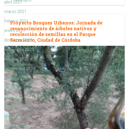
Ecológico
abril 2021
marzo 2021
febrero 2021
Proyecto Bosques Urbanos: Jornada de
reconocimiento de árboles nativos y
enero 2021
recolección de semillas en el Parque
Sarmiento, Ciudad de Córdoba
diciembre 2020
noviembre 2020
octubre 2020
septiembre 2020
agosto 2020
julio 2020
junio 2020
mayo 2020
abril 2020
marzo 2020