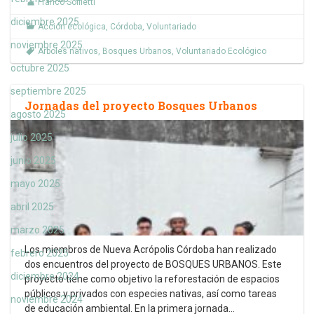
Franco Soffietti
diciembre 2025
Acción ecológica
,
Córdoba
,
Voluntariado
noviembre 2025
Arboles nativos
,
Bosques Urbanos
,
Voluntariado Ecológico
octubre 2025
septiembre 2025
Jornadas del proyecto Bosques Urbanos
agosto 2025
julio 2025
junio 2025
mayo 2025
abril 2025
marzo 2025
Los miembros de Nueva Acrópolis Córdoba han realizado
febrero 2025
dos encuentros del proyecto de BOSQUES URBANOS. Este
diciembre 2024
proyecto tiene como objetivo la reforestación de espacios
públicos y privados con especies nativas, así como tareas
noviembre 2024
de educación ambiental. En la primera jornada
…