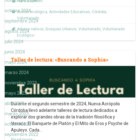
noviembre 2024
Franco Soffietti
octubre 2024
Acción ecológica
,
Actividades Educativas
,
Córdoba
,
Voluntariado
septiembre 2024
Arboles nativos
,
Bosques Urbanos
,
Voluntariado
,
Voluntariado
agosto 2024
Ecológico
julio 2024
junio 2024
Taller de lectura: «Buscando a Sophía»
mayo 2024
marzo 2024
noviembre 2023
mayo 2023
abril 2023
Durante el segundo semestre de 2024, Nueva Acrópolis
Córdoba llevó adelante talleres de lectura dedicados a
marzo 2023
explorar dos grandes obras de la tradición filosófica y
literaria: El Banquete de Platón y El Mito de Eros y Psyche de
octubre 2022
Apuleyo. Cada
…
septiembre 2022
Read more ›