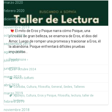
marzo 2020
febrero 2020
diciembre 2019
noviembre 2019
El mito de Eros y Psique narra cómo Psique, una
octubre 2019
princesa de gran belleza, se enamora de Eros, el dios del
Amor. Luego de romper una promesa y traicionar a Eros, él
septiembre 2019
la abandona. Psique enfrentará difíciles pruebas
impuestas
…
agosto 2019
Read more ›
julio 2019
junio 2019
27 octubre 2024
mayo 2019
Franco Soffietti
abril 2019
Córdoba
,
Cultura
,
Filosofía
,
General
,
Sedes
,
Talleres
marzo 2019
Apuleyo
,
Cultura
,
Eros y Psique
,
Filosofía
,
lectura
,
taller de
lectura
febrero 2019
noviembre 2018