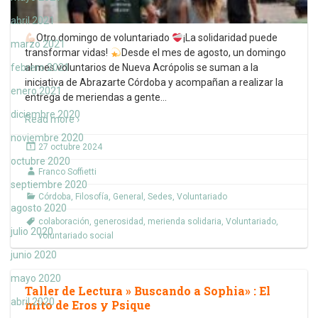
abril 2021
Otro domingo de voluntariado
¡La solidaridad puede
marzo 2021
transformar vidas!
Desde el mes de agosto, un domingo
febrero 2021
al mes voluntarios de Nueva Acrópolis se suman a la
iniciativa de Abrazarte Córdoba y acompañan a realizar la
enero 2021
entrega de meriendas a gente
…
diciembre 2020
Read more ›
noviembre 2020
27 octubre 2024
octubre 2020
Franco Soffietti
septiembre 2020
Córdoba
,
Filosofía
,
General
,
Sedes
,
Voluntariado
agosto 2020
colaboración
,
generosidad
,
merienda solidaria
,
Voluntariado
,
julio 2020
voluntariado social
junio 2020
mayo 2020
Taller de Lectura » Buscando a Sophia» : El
abril 2020
mito de Eros y Psique