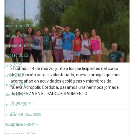
febrero 2026
diciembre 2025
noviembre 2025
octubre 2025
septiembre 2025
agosto 2025
julio 2025
El sábado 14 de marzo, junto a los participantes del curso
de formación para el voluntariado, nuevos amigos que nos
junio 2025
acompañan en actividades ecológicas y miembros de
mayo 2025
Nueva Acrópolis Córdoba, pasamos una hermosa jornada
de LIMPIEZA EN EL PARQUE SARMIENTO.
…
abril 2025
Read more ›
marzo 2025
febrero 2025
17 marzo 2020
diciembre 2024
Franco Soffietti