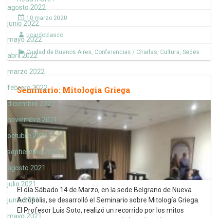
agosto 2022
10 marzo 2020
junio 2022
ricardoblasco
mayo 2022
Ciudad de Buenos Aires
,
Conferencias / Charlas
,
Cultura
,
Sedes
abril 2022
marzo 2022
febrero 2022
Seminario: Mitología Griega
diciembre 2021
noviembre 2021
octubre 2021
septiembre 2021
agosto 2021
julio 2021
El día Sábado 14 de Marzo, en la sede Belgrano de Nueva
junio 2021
Acrópolis, se desarrolló el Seminario sobre Mitología Griega.
El Profesor Luis Soto, realizó un recorrido por los mitos
mayo 2021