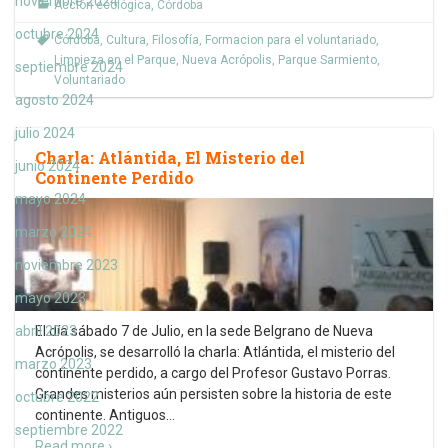
noviembre 2024
Acción ecológica
,
Córdoba
octubre 2024
Córdoba
,
Cultura
,
Filosofía
,
Formacion para el voluntariado
,
Limpieza en el Parque
,
Nueva Acrópolis
,
Parque Sarmiento
,
septiembre 2024
Voluntariado
agosto 2024
julio 2024
Charla: Atlántida, El Misterio del
junio 2024
Continente Perdido
mayo 2024
marzo 2024
noviembre 2023
mayo 2023
abril 2023
El día sábado 7 de Julio, en la sede Belgrano de Nueva
Acrópolis, se desarrolló la charla: Atlántida, el misterio del
marzo 2023
continente perdido, a cargo del Profesor Gustavo Porras.
Grandes misterios aún persisten sobre la historia de este
octubre 2022
continente. Antiguos
…
septiembre 2022
Read more ›