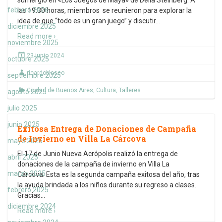
sumergió en «Los Juegos de Maya» de Delia Steinberg. A
febrero 2026
las 19:30 horas, miembros se reunieron para explorar la
idea de que “todo es un gran juego” y discutir
…
diciembre 2025
Read more ›
noviembre 2025
23 junio 2024
octubre 2025
ricardoblasco
septiembre 2025
Ciudad de Buenos Aires
,
Cultura
,
Talleres
agosto 2025
julio 2025
junio 2025
Exitosa Entrega de Donaciones de Campaña
de Invierno en Villa La Cárcova
mayo 2025
El 17 de Junio Nueva Acrópolis realizó la entrega de
abril 2025
donaciones de la campaña de invierno en Villa La
marzo 2025
Cárcova. Esta es la segunda campaña exitosa del año, tras
la ayuda brindada a los niños durante su regreso a clases.
febrero 2025
Gracias
…
diciembre 2024
Read more ›