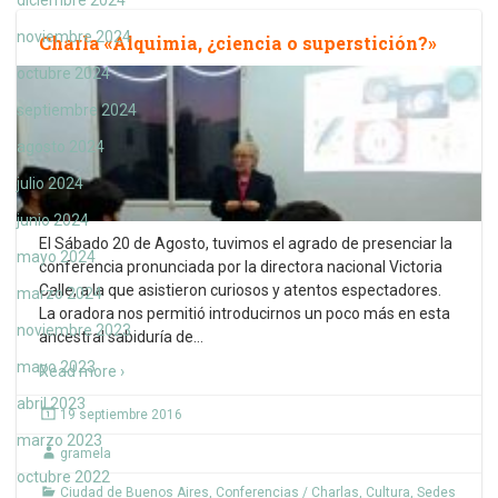
diciembre 2024
noviembre 2024
Charla «Alquimia, ¿ciencia o superstición?»
octubre 2024
septiembre 2024
agosto 2024
julio 2024
junio 2024
El Sábado 20 de Agosto, tuvimos el agrado de presenciar la
mayo 2024
conferencia pronunciada por la directora nacional Victoria
Calle, a la que asistieron curiosos y atentos espectadores.
marzo 2024
La oradora nos permitió introducirnos un poco más en esta
noviembre 2023
ancestral sabiduría de
…
mayo 2023
Read more ›
abril 2023
19 septiembre 2016
marzo 2023
gramela
octubre 2022
Ciudad de Buenos Aires
,
Conferencias / Charlas
,
Cultura
,
Sedes