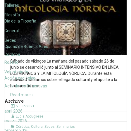
Talleres
Filosofía
Día de la Filosofía
General
Sedes
Ciudad de Buenos Aires
Córdoba
Sábado de vikingos La mañana del pasado sábado 26 de
Rosario
junio se desarrolló junto al SEMINARIO INTENSIVO EN LÍNEA:
Voluntariado
LOS VIKINGOS Y LA MITOLOGÍA NÓRDICA. Durante esta
Acción ecológica
actividad hablamos sobre el legado cultural y el aporte a la
humanidad que
…
Actividades Educativas
Read more ›
Archive
5 julio 2021
abril 2026
Lucia Appugliese
marzo 2026
Córdoba
,
Cultura
,
Sedes
,
Seminarios
febrero 2026