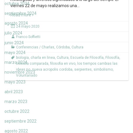
octubre 2024
viernes 22 de mayo realizamos una
…
septiembre 2024
Read more ›
agosto 2024
24 mayo 2020
julio 2024
Franco Soffietti
junio 2024
Conferencias / Charlas
,
Córdoba
,
Cultura
mayo 2024
biologia
,
charla en linea
,
Cultura
,
Escuela de Filosofía
,
Filosofía
,
marzo 2024
filosofia comparada
,
filosofia en vivo
,
los tiempos cambias las
ideas no
,
nueva acropolis cordoba
,
serpientes
,
simbolismo
,
noviembre 2023
Voluntariado
mayo 2023
abril 2023
marzo 2023
octubre 2022
septiembre 2022
agosto 2022