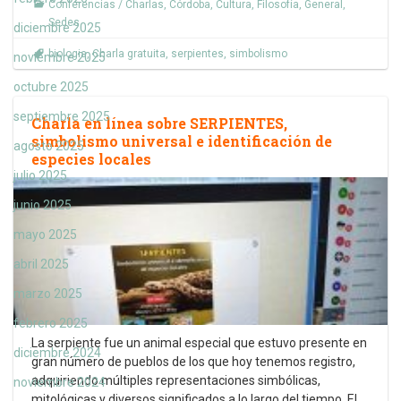
Conferencias / Charlas
,
Córdoba
,
Cultura
,
Filosofía
,
General
,
Sedes
diciembre 2025
biologia
,
Charla gratuita
,
serpientes
,
simbolismo
noviembre 2025
octubre 2025
septiembre 2025
Charla en línea sobre SERPIENTES,
simbolismo universal e identificación de
agosto 2025
especies locales
julio 2025
junio 2025
mayo 2025
abril 2025
marzo 2025
febrero 2025
La serpiente fue un animal especial que estuvo presente en
diciembre 2024
gran número de pueblos de los que hoy tenemos registro,
adquiriendo múltiples representaciones simbólicas,
noviembre 2024
mitológicas y diversos significados a lo largo del tiempo. El