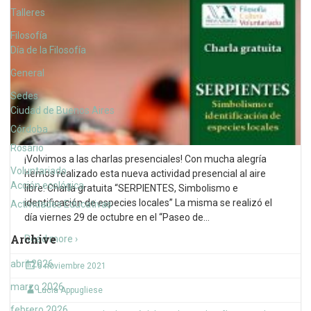
Talleres
Filosofía
Día de la Filosofía
General
Sedes
Ciudad de Buenos Aires
Córdoba
Rosario
¡Volvimos a las charlas presenciales! Con mucha alegría
Voluntariado
hemos realizado esta nueva actividad presencial al aire
Acción ecológica
libre: Charla gratuita “SERPIENTES, Simbolismo e
identificación de especies locales” La misma se realizó el
Actividades Educativas
día viernes 29 de octubre en el “Paseo de
…
Archive
Read more ›
abril 2026
5 noviembre 2021
marzo 2026
Lucia Appugliese
febrero 2026