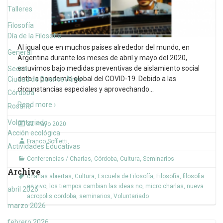
Talleres
Filosofía
Día de la Filosofía
Al igual que en muchos países alrededor del mundo, en
General
Argentina durante los meses de abril y mayo del 2020,
estuvimos bajo medidas preventivas de aislamiento social
Sedes
ante la pandemia global del COVID-19. Debido a las
Ciudad de Buenos Aires
circunstancias especiales y aprovechando
…
Córdoba
Read more ›
Rosario
Voluntariado
22 mayo 2020
Acción ecológica
Franco Soffietti
Actividades Educativas
Conferencias / Charlas
,
Córdoba
,
Cultura
,
Seminarios
Archive
charlas abiertas
,
Cultura
,
Escuela de Filosofía
,
Filosofía
,
filosofia
en vivo
,
los tiempos cambian las ideas no
,
micro charlas
,
nueva
abril 2026
acropolis cordoba
,
seminarios
,
Voluntariado
marzo 2026
febrero 2026