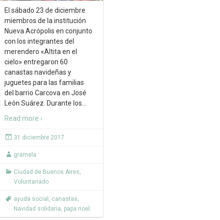
El sábado 23 de diciembre
miembros de la institución
Nueva Acrópolis en conjunto
con los integrantes del
merendero «Altita en el
cielo» entregaron 60
canastas navideñas y
juguetes para las familias
del barrio Carcova en José
León Suárez. Durante los
…
Read more ›
31 diciembre 2017
gramela
Ciudad de Buenos Aires
,
Voluntariado
ayuda social
,
canastas
,
Navidad solidaria
,
papa noel