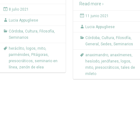
Read more ›
8 julio 2021
11 junio 2021
Lucia Appugliese
Lucia Appugliese
Córdoba
,
Cultura
,
Filosofía
,
Seminarios
Córdoba
,
Cultura
,
Filosofía
,
General
,
Sedes
,
Seminarios
heráclito
,
logos
,
mito
,
parménides
,
Pitágoras
,
anaximandro
,
anaxímenes
,
presocráticos
,
seminario en
hesíodo
,
jenófanes
,
logos
,
línea
,
zenón de elea
mito
,
presocráticos
,
tales de
mileto