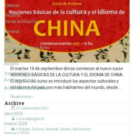
Talleres
Filosofía
Día de la Filosofía
General
Sedes
Ciudad de Buenos Aires
Córdoba
Rosario
El martes 14 de septiembre dimos comienzo al nuevo curso
Voluntariado
NOCIONES BÁSICAS DE LA CULTURA Y EL IDIOMA DE CHINA.
Acción ecológica
El objetivo del curso es introducir los aspectos culturales y
del idioma del país con más habitantes del mundo, desde
…
Actividades Educativas
Read more ›
Archive
21 septiembre 2021
abril 2026
Lucia Appugliese
marzo 2026
Córdoba
,
Cultura
,
General
,
Sedes
,
Seminarios
febrero 2026