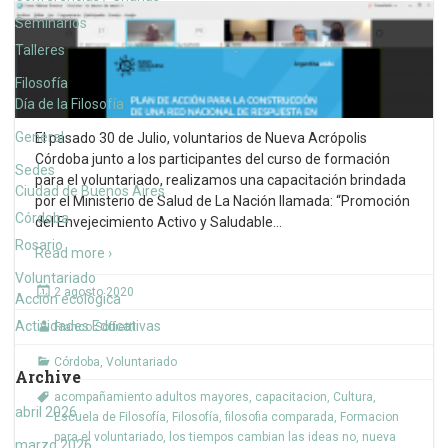
Seminarios
Talleres
Filosofía
Día de la Filosofía
General
El pasado 30 de Julio, voluntarios de Nueva Acrópolis
Córdoba junto a los participantes del curso de formación
Sedes
para el voluntariado, realizamos una capacitación brindada
Ciudad de Buenos Aires
por el Ministerio de Salud de La Nación llamada: “Promoción
Córdoba
del Envejecimiento Activo y Saludable
…
Rosario
Read more ›
Voluntariado
2 agosto 2020
Acción ecológica
Actividades Educativas
Franco Soffietti
Córdoba
,
Voluntariado
Archive
acompañamiento adultos mayores
,
capacitacion
,
Cultura
,
abril 2026
Escuela de Filosofía
,
Filosofía
,
filosofia comparada
,
Formacion
para el voluntariado
,
los tiempos cambian las ideas no
,
nueva
marzo 2026