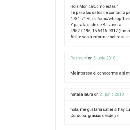
Hola Monica!Cómo estás?
Te paso los datos de contacto pa
4784-7476, cel/sms/whapp 15-
Y para la sede de Balvanera:
4952-0196, 15 5416-9312 (tamb
Ahí te van a informar sobre sus a
Rosmery
on
5 junio 2018
Me interesa el conocerme a si m
natalia laura
on
21 junio 2018
hola, me gustaria saber si hay cu
Cordoba. gracias desde ya