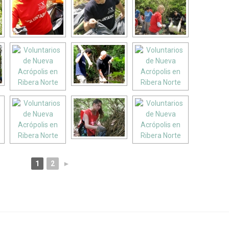
1
2
►