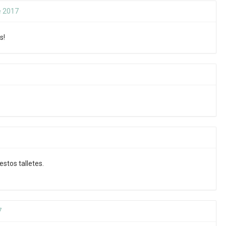
e 2017
s!
estos talletes.
7