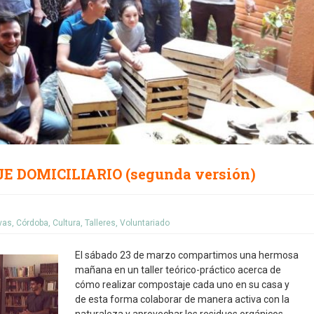
JE DOMICILIARIO (segunda versión)
vas
,
Córdoba
,
Cultura
,
Talleres
,
Voluntariado
El sábado 23 de marzo compartimos una hermosa
mañana en un taller teórico-práctico acerca de
cómo realizar compostaje cada uno en su casa y
de esta forma colaborar de manera activa con la
naturaleza y aprovechar los residuos orgánicos