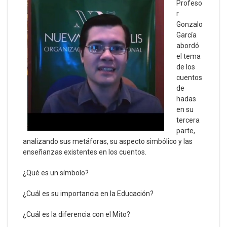
Profeso
r
Gonzalo
García
abordó
el tema
de los
cuentos
de
hadas
en su
tercera
parte,
analizando sus metáforas, su aspecto simbólico y las
enseñanzas existentes en los cuentos.
¿Qué es un símbolo?
¿Cuál es su importancia en la Educación?
¿Cuál es la diferencia con el Mito?