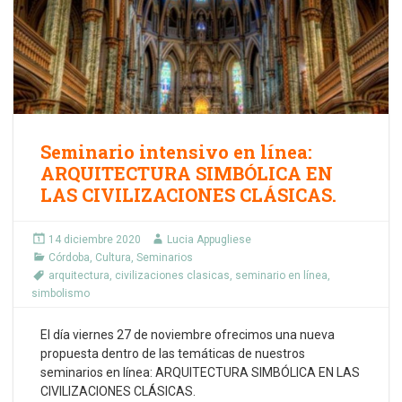
Seminario intensivo en línea:
ARQUITECTURA SIMBÓLICA EN
LAS CIVILIZACIONES CLÁSICAS.
14 diciembre 2020
Lucia Appugliese
Córdoba
,
Cultura
,
Seminarios
arquitectura
,
civilizaciones clasicas
,
seminario en línea
,
simbolismo
El día viernes 27 de noviembre ofrecimos una nueva
propuesta dentro de las temáticas de nuestros
seminarios en línea: ARQUITECTURA SIMBÓLICA EN LAS
CIVILIZACIONES CLÁSICAS.