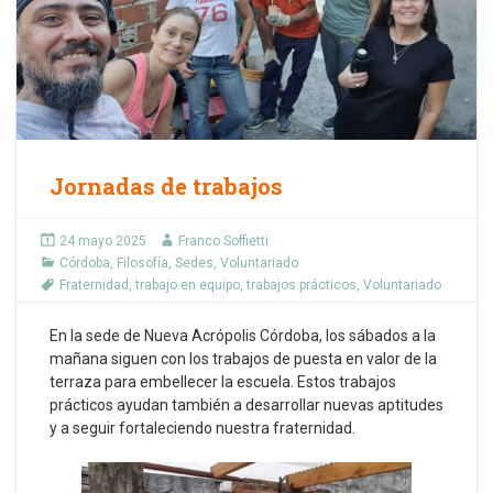
Jornadas de trabajos
24 mayo 2025
Franco Soffietti
Córdoba
,
Filosofía
,
Sedes
,
Voluntariado
Fraternidad
,
trabajo en equipo
,
trabajos prácticos
,
Voluntariado
En la sede de Nueva Acrópolis Córdoba, los sábados a la
mañana siguen con los trabajos de puesta en valor de la
terraza para embellecer la escuela. Estos trabajos
prácticos ayudan también a desarrollar nuevas aptitudes
y a seguir fortaleciendo nuestra fraternidad.