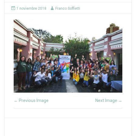
1 noviembre 2018
Franco Soffietti
Previous Image
Next Image
←
→