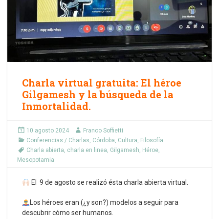
Charla virtual gratuita: El héroe
Gilgamesh y la búsqueda de la
Inmortalidad.
10 agosto 2024
Franco Soffietti
Conferencias / Charlas
,
Córdoba
,
Cultura
,
Filosofía
Charla abierta
,
charla en linea
,
Gilgamesh
,
Héroe
,
Mesopotamia
El 9 de agosto se realizó ésta charla abierta virtual.
Los héroes eran (¿y son?) modelos a seguir para
descubrir cómo ser humanos.