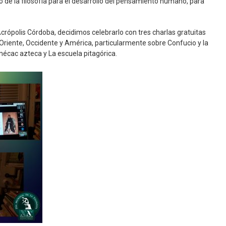
o de la filosofía para el desarrollo del pensamiento humano, para
rópolis Córdoba, decidimos celebrarlo con tres charlas gratuitas
 Oriente, Occidente y América, particularmente sobre Confucio y la
mécac azteca y La escuela pitagórica.