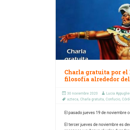
Charla gratuita por e
filosofía alrededor d
30 noviembre 2020
Lucia Appugli
azteca
,
Charla gratuita
,
Confucio
,
Córd
El pasado jueves 19 de noviembre 
El tercer jueves de noviembre es d