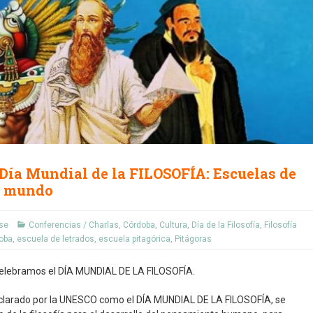
l Día Mundial de la FILOSOFÍA: Escuelas de
el mundo
ese
Conferencias / Charlas
,
Córdoba
,
Cultura
,
Día de la Filosofía
,
Filosofía
oba
,
escuela de letrados
,
escuela pitagórica
,
Pitágoras
celebramos el DÍA MUNDIAL DE LA FILOSOFÍA.
eclarado por la UNESCO como el DÍA MUNDIAL DE LA FILOSOFÍA, se