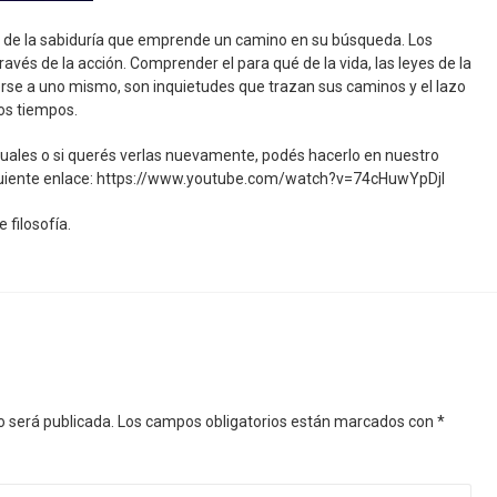
e de la sabiduría que emprende un camino en su búsqueda. Los
ravés de la acción. Comprender el para qué de la vida, las leyes de la
erse a uno mismo, son inquietudes que trazan sus caminos y el lazo
los tiempos.
virtuales o si querés verlas nuevamente, podés hacerlo en nuestro
guiente enlace: https://www.youtube.com/watch?v=74cHuwYpDjI
 filosofía.
o será publicada.
Los campos obligatorios están marcados con
*